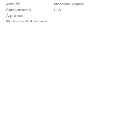
Accueil
Mentions Légales
Cactusmania
CGV
À propos
Boutiques Éphémères
Moodb
oards
Contact
Espace pro
Nous contacter
Showroom :
SMCA Antiquités
46 route de Lyon 71000 Mâcon
Tel.
+33 6 52 71 30 39
Mail.
ambrenomade@gmail.com
Formulaire de contact
Espace pro