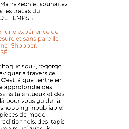
 Marrakech et souhaitez
s les tracas du
 DE TEMPS ?
er une expérience de
sure et sans pareille
onal Shopper.
É !
 chaque souk, regorge
aviguer à travers ce
C'est là que j’entre en
ce approfondie des
isans talentueux et des
 là pour vous guider à
 shopping inoubliable!
 pièces de mode
traditionnels, des tapis
venirs uniques, je