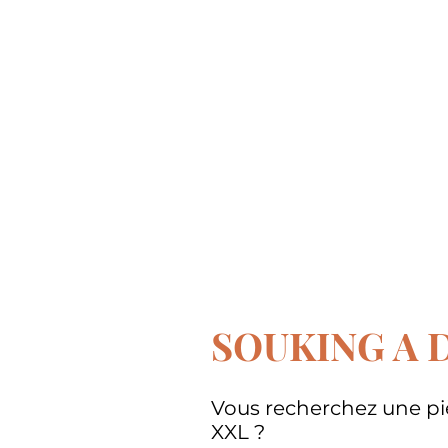
à Marrakech… je 
dédale et sélecti
quartiers les mie
recherche…
SOUKING A 
Vous recherchez une pi
XXL ?