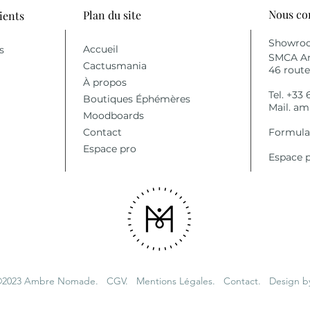
Nous co
Plan du site
ients
Showroo
Accueil
s
SMCA An
Cactusmania
46 rout
À propos
Tel. +33 
Boutiques Éphémères
Mail.
am
Moodb
oards
Contact
Formulai
Espace pro
Espace 
 ©2023 Ambre Nomade.
CGV.
Mentions Légales.
Contact.
Design by