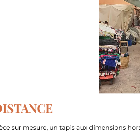
vous guiderai dans ce
onnerai pour vous les
ux adaptés à votre
DISTANCE
èce sur mesure, un tapis aux dimensions hor