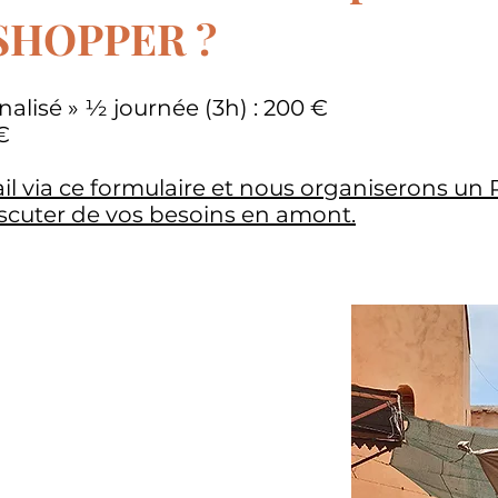
SHOPPER ?
nalisé » ½ journée (3h) : 200 €
€
l via ce formulaire et nous organiserons un
scuter de vos besoins en amont.
n incontournable
’autres lieux
 shopping différent