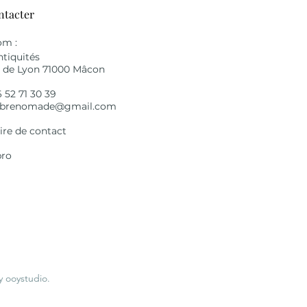
ntacter
m :
tiquités
e de Lyon 71000 Mâcon
6 52 71 30 39
brenomade@gmail.com
re de contact
pro
 ooystudio.