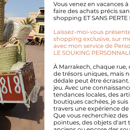
Vous venez en vacances à
faire des achats précis san
shopping ET SANS PERTE
Laissez-moi-vous présent
shopping exclusive, sur me
avec mon service de Pers
LE SOUKING PERSONNALIS
À Marrakech, chaque rue,
de trésors uniques, mais n
dédale peut être écrasant. 
jeu. Avec une connaissan
tendances locales, des art
boutiques cachées, je suis
travers une expérience de
Que vous recherchiez des
pointues, des objets d'art 
anciens ou encore des sou