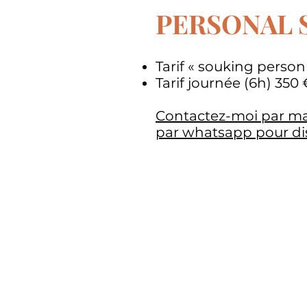
PERSONAL 
Tarif « souking person
Tarif journée (6h) 350 
Contactez-moi par mai
par whatsapp pour di
Les souks sont u
mais il y a bien d
méconnus pour un